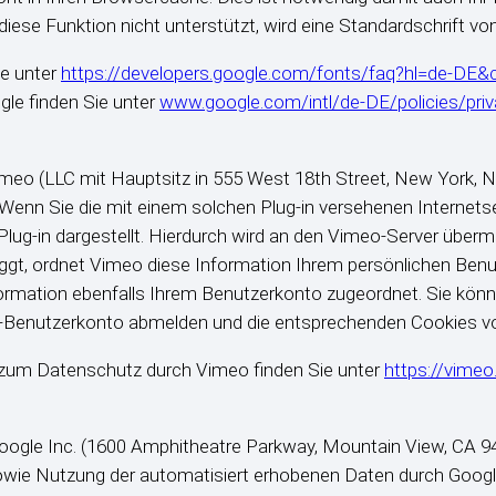
iese Funktion nicht unterstützt, wird eine Standardschrift v
e unter
https://developers.google.com/fonts/faq?hl=de-DE
le finden Sie unter
www.google.com/intl/de-DE/policies/priv
Vimeo (LLC mit Hauptsitz in 555 West 18th Street, New York, 
Wenn Sie die mit einem solchen Plug-in versehenen Internetse
ug-in dargestellt. Hierdurch wird an den Vimeo-Server übermit
oggt, ordnet Vimeo diese Information Ihrem persönlichen Benu
nformation ebenfalls Ihrem Benutzerkonto zugeordnet. Sie kön
eo-Benutzerkonto abmelden und die entsprechenden Cookies v
 zum Datenschutz durch Vimeo finden Sie unter
https://vimeo
gle Inc. (1600 Amphitheatre Parkway, Mountain View, CA 940
sowie Nutzung der automatisiert erhobenen Daten durch Google