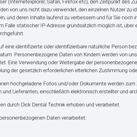
(Internetexplorer, Safari, Firefox etc), den Zeitpunkt des Zu
 von uns nicht dazu verwendet, den einzelnen Nutzer zu iden
teln, und deren Inhalte laufend zu verbessern und für Sie noch 
 im Falle statischer IP-Adresse grundsätzlich möglich ist, üb
rchgeführt.
eine identifizierte oder identifizierbare natürliche Person bez
sdatum. Personenbezogene Daten von Kindern werden von uns 
tet. Eine Verwendung oder Weitergabe der personenbezogenen
nholung der gesetzlich erforderlichen elterlichen Zustimmung o
Ihnen hochgeladene Fotos und/oder Dokumente werden zum Z
 Lieferanten, einschließlich elektronisch erstellter und arch
n durch Dick Dental Technik erhoben und verarbeitet.
 personenbezogenen Daten verarbeitet: