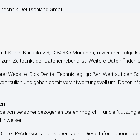
altechnik Deutschland GmbH
verantwortliche Stelle betrieben von der Dick Dental Technik 
 Sitz in Karlsplatz 3, D-80335 München, in weiterer Folge ku
r zum Zeitpunkt der Datenerhebung ist: Weitere Daten finden
erer Website. Dick Dental Technik legt großen Wert auf den S
ertraulich und gehen damit verantwortungsvoll um. Daher inf
en
abe von personenbezogenen Daten möglich. Für die Nutzung e
 hinweisen.
B Ihre IP-Adresse, an uns übertragen. Diese Informationen g