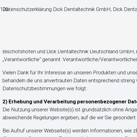
Datenschutzerklärung Dick Dentaltechnik GmbH, Dick Dent
Stand: 01/2022
1) Verantwortlicher
Diese Datenverarbeitungen (Website, online-Portal) wird als 
Bischofshofen und Dick Dentaltechnik Deutschland GmbH, mit
„Verantwortliche“ genannt. Verantwortliche/Verantwortliche
Vielen Dank für Ihr Interesse an unseren Produkten und uns
behandeln die uns anvertrauten Daten entsprechend streng v
Datenschutzbestimmungen wie folgt:.
2) Erhebung und Verarbeitung personenbezogener Dat
Die Nutzung unserer Website(s) ist grundsätzlich ohne Ang
abweichende Regelungen ergeben, auf die wir Sie gesondert
Bei Aufruf unserer Webseite(s) werden Informationen, wie z