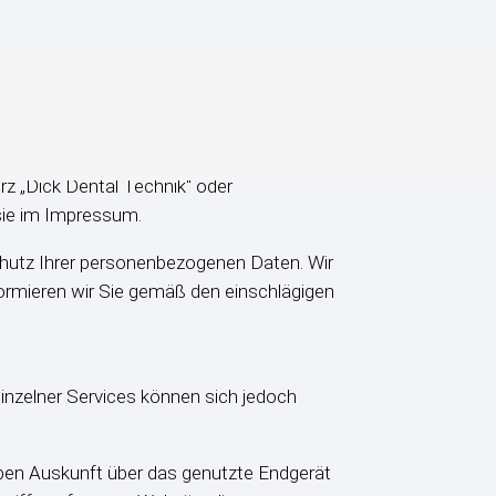
GmbH, mit Sitz in Grasslau 30, A-5500
rz „Dick Dental Technik“ oder
 sie im Impressum.
chutz Ihrer personenbezogenen Daten. Wir
ormieren wir Sie gemäß den einschlägigen
inzelner Services können sich jedoch
eben Auskunft über das genutzte Endgerät